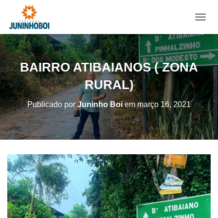
A
L
T
E
R
BAIRRO ATIBAIANOS ( ZONA
N
A
RURAL)
R
N
Publicado por
Juninho Boi
em
março 16, 2021
A
V
E
G
A
Ç
Ã
O