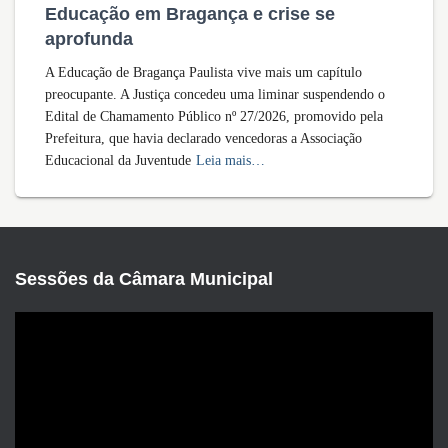
Educação em Bragança e crise se
aprofunda
A Educação de Bragança Paulista vive mais um capítulo
preocupante. A Justiça concedeu uma liminar suspendendo o
Edital de Chamamento Público nº 27/2026, promovido pela
Prefeitura, que havia declarado vencedoras a Associação
Educacional da Juventude
Leia mais…
Sessões da Câmara Municipal
T
o
c
a
d
o